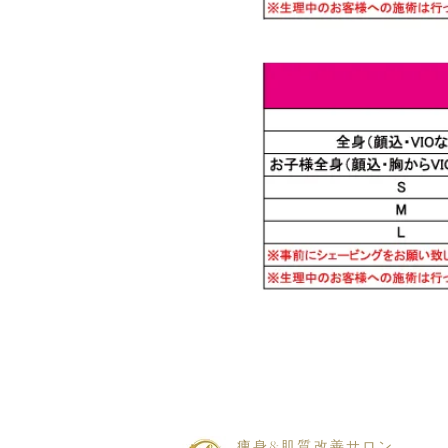
痩身&肌質改善サロン